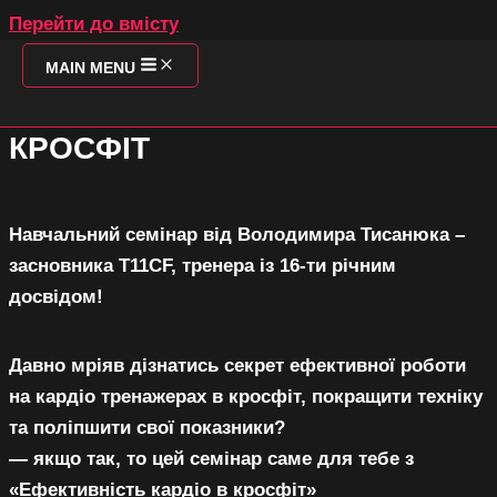
Перейти до вмісту
ЕФЕКТИВНЕ ВИКОРИСТАННЯ
MAIN MENU
O
КАРДІО ТРЕНАЖЕРІВ В
КРОСФІТ
Навчальний семінар від Володимира Тисанюка –
SO
засновника T11CF, тренера із 16-ти річним
досвідом!
Давно мріяв дізнатись секрет ефективної роботи
на кардіо тренажерах в кросфіт, покращити техніку
Т
та поліпшити свої показники?
П
— якщо так, то цей семінар саме для тебе з
З
«Ефективність кардіо в кросфіт»