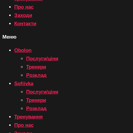
Про нас
Заходи
Контакти
Меню
Obolon
Послуги/ціни
Тренери
Розклад
Sofiivka
Послуги/ціни
Тренери
Розклад
Тренування
Про нас