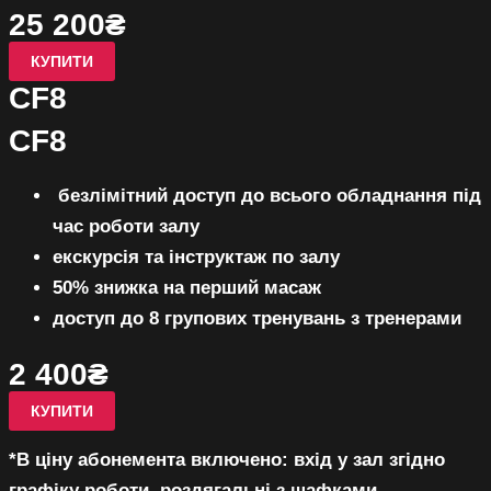
25 200₴
КУПИТИ
СF8
СF8
безлімітний доступ до всього 
обладнання під
час роботи залу
екскурсія та інструктаж по залу
50% знижка на перший масаж
доступ до 8 групових тренувань з тренерами 
2 400₴
КУПИТИ
*В ціну абонемента включено: вхід у зал згідно
графіку роботи, роздягальні з шафками,