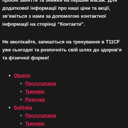
пробні заняття та знижки на перший масаж. Для
додаткової інформації про наші ціни та акції,
зв’яжіться з нами за допомогою контактної
інформації на сторінці “Контакти”.
Не зволікайте, запишіться на тренування в T11CF
уже сьогодні та розпочніть свій шлях до здоров’я
та фізичної форми!
Obolon
Послуги/ціни
Тренери
Розклад
Sofiivka
Послуги/ціни
Тренери