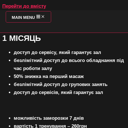
Перейти до вмісту
ПОСЛУГИ SOFIIVKA
MAIN MENU
O
UNLIMITED
1 МІСЯЦЬ
доступ до сервісу, який гарантує зал
безлімітний 
доступ до всього обладнання під
SO
час роботи залу
50% знижка на перший масаж
безлімітний доступ до групових занять
доступ до сервісів, який гарантує зал
Т
П
можливість заморозки 7 днів
З
вартість 1 тренування – 260грн