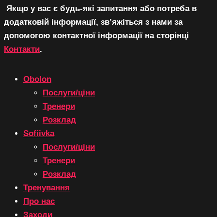
Якщо у вас є будь-які запитання або потреба в
додатковій інформації, зв’яжіться з нами за
допомогою контактної інформації на сторінці
Контакти
.
Obolon
Послуги/ціни
Тренери
Розклад
Sofiivka
Послуги/ціни
Тренери
Розклад
Тренування
Про нас
Заходи