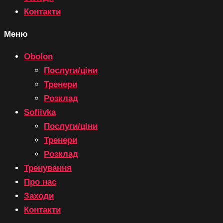
Контакти
Меню
Obolon
Послуги/ціни
Тренери
Розклад
Sofiivka
Послуги/ціни
Тренери
Розклад
Тренування
Про нас
Заходи
Контакти