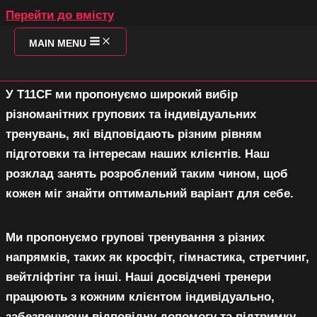
Перейти до вмісту
РОЗКЛАД ЗАНЯТЬ OBOLON'
MAIN MENU
O
У T11CF ми пропонуємо широкий вибір
різноманітних групових та індивідуальних
тренувань, які відповідають різним рівням
підготовки та інтересам наших клієнтів. Наш
SO
розклад занять розроблений таким чином, щоб
кожен міг знайти оптимальний варіант для себе.
Ми пропонуємо групові тренування з різних
напрямків, таких як кросфіт, гімнастика, стретчинг,
Т
вейтліфтінг та інші. Наші досвідчені тренери
П
працюють з кожним клієнтом індивідуально,
З
забезпечуючи відповідну допомогу та підтримку