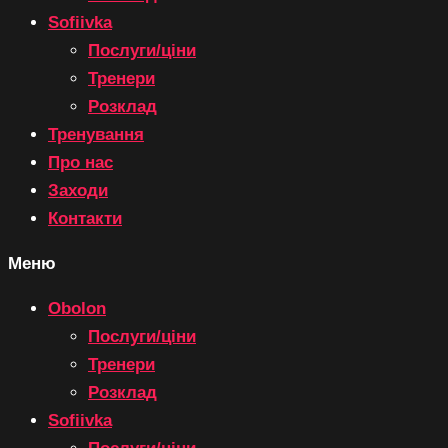
Sofiivka
Послуги/ціни
Тренери
Розклад
Тренування
Про нас
Заходи
Контакти
Меню
Obolon
Послуги/ціни
Тренери
Розклад
Sofiivka