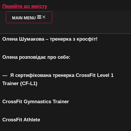
Перейти до вмісту
MAIN MENU
O
ШУМАКОВА ОЛЕНА
Олена Шумакова – тренерка з кросфіт!
Олена розповідає про себе:
SO
— Я сертифікована тренерка CrossFit Level 1
Trainer (СF-L1)
CrossFit Gymnastics Trainer
Т
CrossFit Athlete
П
З