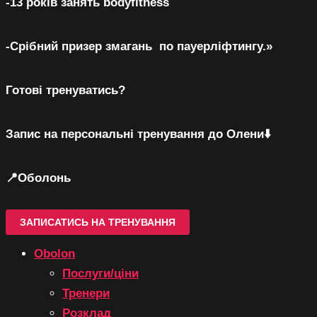
-13 років занять bodyfitness
-Срібний призер змагань по пауерліфтингу.»
Готові тренуватись?
Запис на персональні тренування до Олени⬇️
📍Оболонь
ЗАПИСАТИСЬ НА ТРЕНУВАННЯ
Obolon
Послуги/ціни
Тренери
Розклад